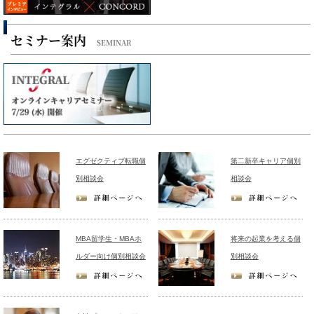
セミナー案内
SEMINAR
エグゼクティブ転職個
第二新卒キャリア個別
別相談会
相談会
MBA留学生・MBAホ
将来の起業を考える個
ルダー向け個別相談会
別相談会