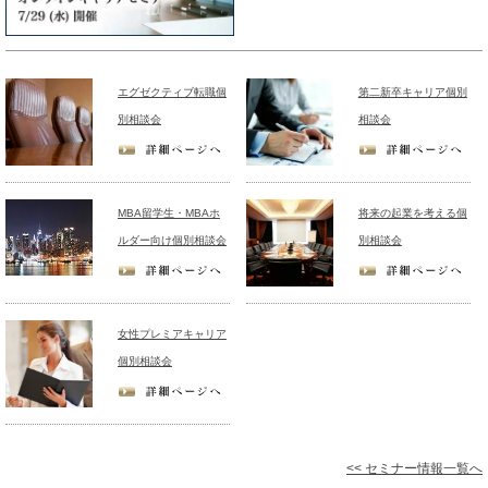
エグゼクティブ転職個
第二新卒キャリア個別
別相談会
相談会
MBA留学生・MBAホ
将来の起業を考える個
ルダー向け個別相談会
別相談会
女性プレミアキャリア
個別相談会
<< セミナー情報一覧へ