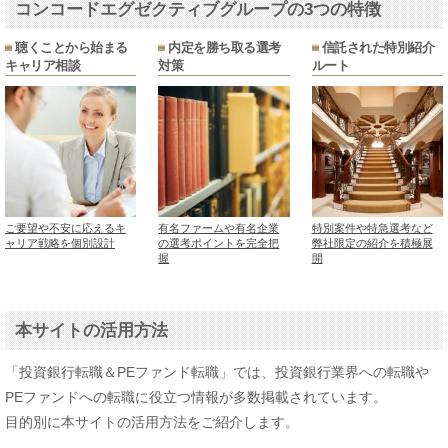
コンコードエグゼクティブグループの3つの特徴
聴くことから始まる
内定を勝ち取る選考
信託された特別紹介
キャリア相談
対策
ルート
ご要望や不安に応えるキ
有名ファームや有名企業
特別案件や特急選考など
ャリア戦略を個別設計
の選考ポイントを完全把
弊社限定の紹介を積極展
握
開
本サイトの活用方法
「投資銀行転職＆PEファンド転職」では、投資銀行業界への転職や
PEファンドへの転職に役立つ情報が多数掲載されています。
目的別に本サイトの活用方法をご紹介します。