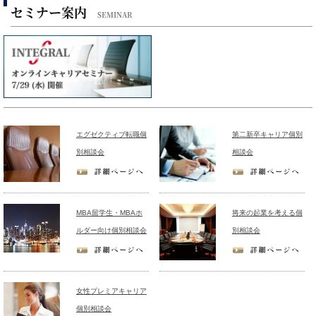
セミナー案内
SEMINAR
エグゼクティブ転職個
第二新卒キャリア個別
別相談会
相談会
MBA留学生・MBAホ
将来の起業を考える個
ルダー向け個別相談会
別相談会
女性プレミアキャリア
個別相談会