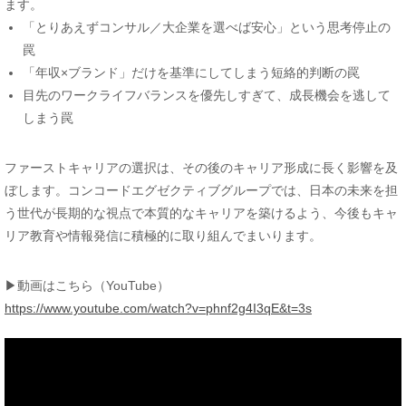
ます。
「とりあえずコンサル／大企業を選べば安心」という思考停止の
罠
「年収×ブランド」だけを基準にしてしまう短絡的判断の罠
目先のワークライフバランスを優先しすぎて、成長機会を逃して
しまう罠
ファーストキャリアの選択は、その後のキャリア形成に長く影響を及
ぼします。コンコードエグゼクティブグループでは、日本の未来を担
う世代が長期的な視点で本質的なキャリアを築けるよう、今後もキャ
リア教育や情報発信に積極的に取り組んでまいります。
▶動画はこちら（YouTube）
https://www.youtube.com/watch?v=phnf2g4I3qE&t=3s