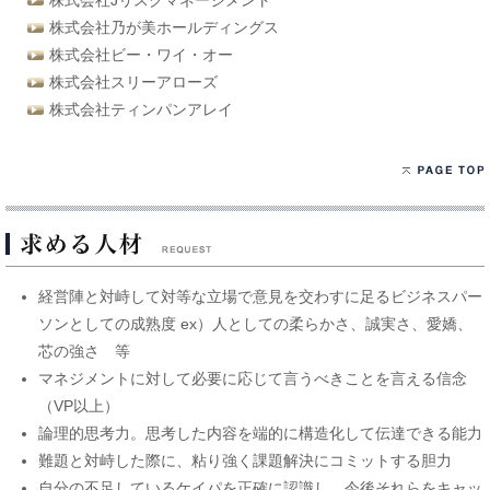
株式会社Jリスクマネージメント
株式会社乃が美ホールディングス
株式会社ビー・ワイ・オー
株式会社スリーアローズ
株式会社ティンパンアレイ
経営陣と対峙して対等な立場で意見を交わすに足るビジネスパー
ソンとしての成熟度 ex）人としての柔らかさ、誠実さ、愛嬌、
芯の強さ 等
マネジメントに対して必要に応じて言うべきことを言える信念
（VP以上）
論理的思考力。思考した内容を端的に構造化して伝達できる能力
難題と対峙した際に、粘り強く課題解決にコミットする胆力
自分の不足しているケイパを正確に認識し、今後それらをキャッ