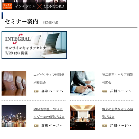
セミナー案内
SEMINAR
エグゼクティブ転職個
第二新卒キャリア個別
別相談会
相談会
MBA留学生・MBAホ
将来の起業を考える個
ルダー向け個別相談会
別相談会