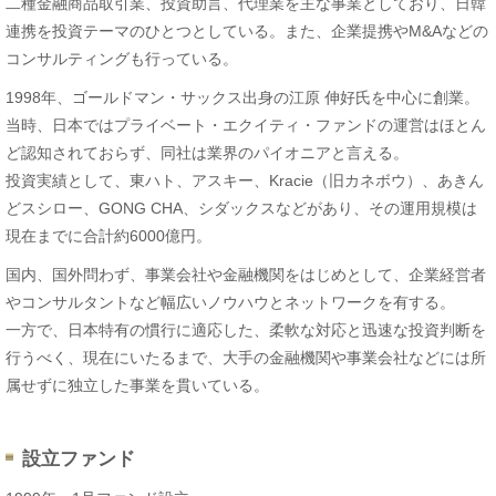
二種金融商品取引業、投資助言、代理業を主な事業としており、日韓
連携を投資テーマのひとつとしている。また、企業提携やM&Aなどの
コンサルティングも行っている。
1998年、ゴールドマン・サックス出身の江原 伸好氏を中心に創業。
当時、日本ではプライベート・エクイティ・ファンドの運営はほとん
ど認知されておらず、同社は業界のパイオニアと言える。
投資実績として、東ハト、アスキー、Kracie（旧カネボウ）、あきん
どスシロー、GONG CHA、シダックスなどがあり、その運用規模は
現在までに合計約6000億円。
国内、国外問わず、事業会社や金融機関をはじめとして、企業経営者
やコンサルタントなど幅広いノウハウとネットワークを有する。
一方で、日本特有の慣行に適応した、柔軟な対応と迅速な投資判断を
行うべく、現在にいたるまで、大手の金融機関や事業会社などには所
属せずに独立した事業を貫いている。
設立ファンド