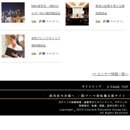
MBA留学生・MBAホ
将来の起業を考える個
ルダー向け個別相談会
別相談会
女性プレミアキャリア
個別相談会
<< セミナー情報一覧へ
当サイトに掲載されている情報・画像などすべてのコン
転職支援のお申込み
無料
×
テンツ、デザインの無断複写、転載、模倣、盗用を禁じ