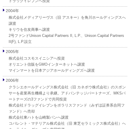
ドラッグイレブンへ投資
2004年
株式会社メディアリーヴス（旧 アスキー）を角川ホールディングスへ
譲渡
キリウを住友商事へ譲渡
2号ファンドUnison Capital Partners II, L.P.、Unison Capital Partners
II(F), L.P.設立
2005年
株式会社コスモスイニシアへ投資
オリエント信販をGMOインターネットへ譲渡
マインマートを日本アジアホールディングズへ譲渡
2006年
クラシエホールディングス株式会社（旧 カネボウ株式会社）のスポン
サーを産業再生機構より承継。アドバンテッジパートナーズ、MKSパ
ートナーズの3ファンドで共同投資
株式会社ドラッグイレブンをポラリスファンド（みずほ証券系合同フ
ァンド）へ売却
株式会社東ハトを山崎製パンへ譲渡
コバレント・マテリアル株式会社（旧 東芝セラミックス株式会社）へ