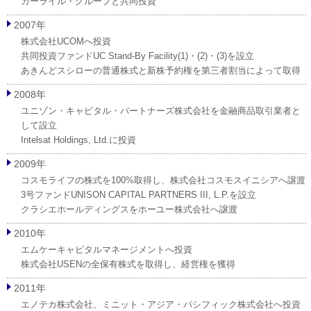
カーライル・グループと共同投資
2007年
株式会社UCOMへ投資
共同投資ファンドUC Stand-By Facility(1)・(2)・(3)を設立
あきんどスシローの普通株式と新株予約権を第三者割当によって取得
2008年
ユニゾン・キャピタル・パートナーズ株式会社を金融商品取引業者と
して設立
Intelsat Holdings, Ltd.に投資
2009年
コスモライフの株式を100%取得し、株式会社コスモスイニシアへ譲渡
3号ファンドUNISON CAPITAL PARTNERS III, L.P.を設立
クラシエホールディングスをホーユー株式会社へ譲渡
2010年
エムケーキャピタルマネージメントへ投資
株式会社USENの全保有株式を取得し、経営権を獲得
2011年
エノテカ株式会社、ミニット・アジア・パシフィック株式会社へ投資