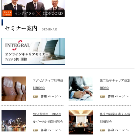
セミナー案内
SEMINAR
エグゼクティブ転職個
第二新卒キャリア個別
別相談会
相談会
MBA留学生・MBAホ
将来の起業を考える個
ルダー向け個別相談会
別相談会