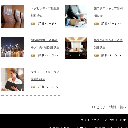
エグゼクティブ転職個
第二新卒キャリア個別
別相談会
相談会
MBA留学生・MBAホ
将来の起業を考える個
ルダー向け個別相談会
別相談会
女性プレミアキャリア
個別相談会
<< セミナー情報一覧へ