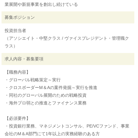
業展開や新規事業を創出し続けている
募集ポジション
投資担当者
（アソシエイト・中堅クラス / ヴァイスプレジデント・管理職ク
ラス）
求人内容・募集要項
【職務内容】
・グローバル戦略策定～実行
・クロスボーダーM＆Aの案件発掘～実行を推進
・同社のグローバル展開のための戦略投資
・海外プロ弱との推進とファイナンス業務
【必須要件】
・投資銀行業務、マネジメントコンサル、PE/VCファンド、事業
会社のM＆A部門にて1年以上の実務経験のある方