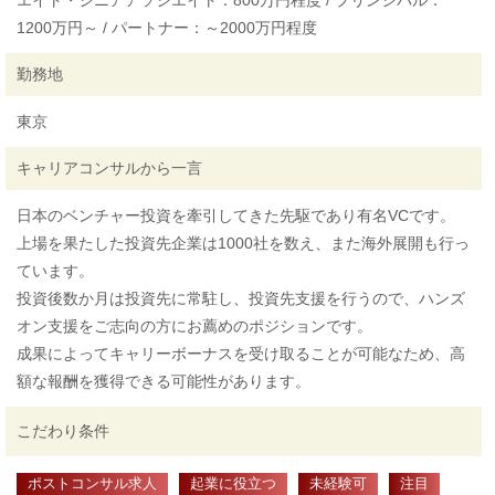
エイト・シニアアソシエイト：800万円程度 / プリンシパル：
1200万円～ / パートナー：～2000万円程度
勤務地
東京
キャリアコンサルから一言
日本のベンチャー投資を牽引してきた先駆であり有名VCです。
上場を果たした投資先企業は1000社を数え、また海外展開も行っ
ています。
投資後数か月は投資先に常駐し、投資先支援を行うので、ハンズ
オン支援をご志向の方にお薦めのポジションです。
成果によってキャリーボーナスを受け取ることが可能なため、高
額な報酬を獲得できる可能性があります。
こだわり条件
ポストコンサル求人
起業に役立つ
未経験可
注目