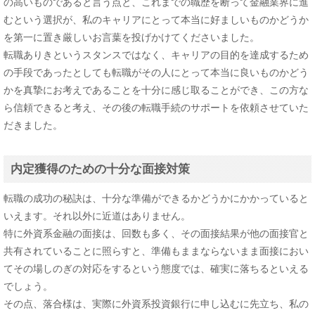
の高いものであると言う点と、これまでの職歴を断って金融業界に進
むという選択が、私のキャリアにとって本当に好ましいものかどうか
を第一に置き厳しいお言葉を投げかけてくださいました。
転職ありきというスタンスではなく、キャリアの目的を達成するため
の手段であったとしても転職がその人にとって本当に良いものかどう
かを真摯にお考えであることを十分に感じ取ることができ、この方な
ら信頼できると考え、その後の転職手続のサポートを依頼させていた
だきました。
内定獲得のための十分な面接対策
転職の成功の秘訣は、十分な準備ができるかどうかにかかっていると
いえます。それ以外に近道はありません。
特に外資系金融の面接は、回数も多く、その面接結果が他の面接官と
共有されていることに照らすと、準備もままならないまま面接におい
てその場しのぎの対応をするという態度では、確実に落ちるといえる
でしょう。
その点、落合様は、実際に外資系投資銀行に申し込むに先立ち、私の