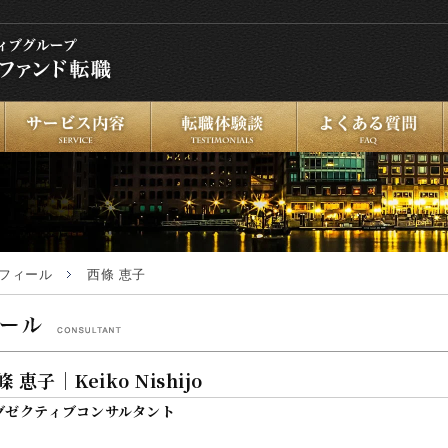
サービス案内
転職体験談
よくある質問
フィール
西條 恵子
條 恵子｜Keiko Nishijo
グゼクティブコンサルタント