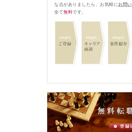
な点がありましたら、お気軽に
お問い
全て
無料
です。
step1,
step2,
step3,
ご登録
キャリア面
案件紹介
談