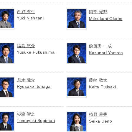
西谷 有生
岡部 光邦
Yuki Nishitani
Mitsukuni Okabe
福島 悠介
餘茂田 一成
Yusuke Fukushima
Kazunari Yomota
糸永 隆介
藤崎 敬太
Ryusuke Itonaga
Keita Fujisaki
杉森 智之
植野 星香
Tomoyuki Sugimori
Seika Ueno