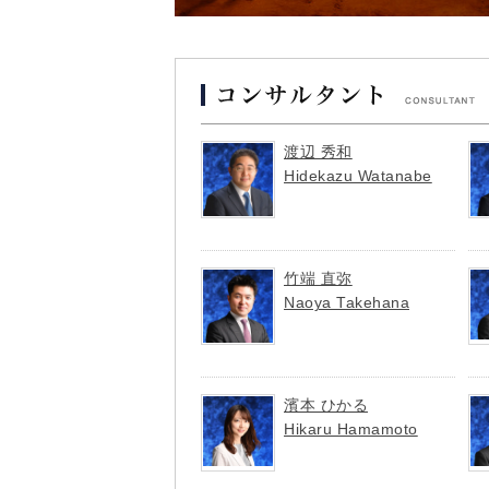
渡辺 秀和
Hidekazu Watanabe
竹端 直弥
Naoya Takehana
濱本 ひかる
Hikaru Hamamoto