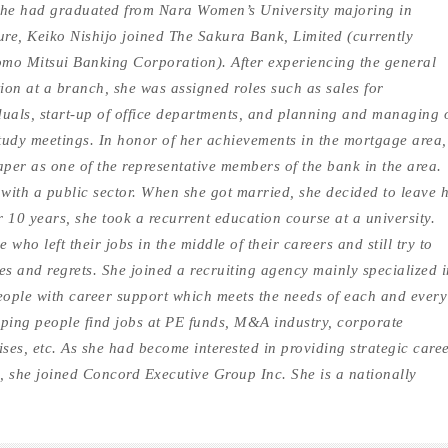
she had graduated from Nara Women’s University majoring in
ture, Keiko Nishijo joined The Sakura Bank, Limited (currently
mo Mitsui Banking Corporation). After experiencing the general
ion at a branch, she was assigned roles such as sales for
duals, start-up of office departments, and planning and managing 
tudy meetings. In honor of her achievements in the mortgage area,
per as one of the representative members of the bank in the area.
ith a public sector. When she got married, she decided to leave 
10 years, she took a recurrent education course at a university.
who left their jobs in the middle of their careers and still try to
les and regrets. She joined a recruiting agency mainly specialized i
people with career support which meets the needs of each and every
lping people find jobs at PE funds, M&A industry, corporate
ses, etc. As she had become interested in providing strategic care
, she joined Concord Executive Group Inc. She is a nationally