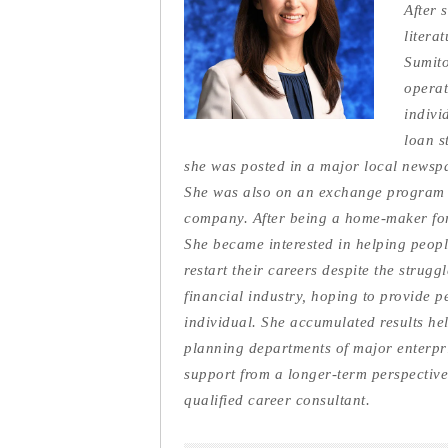
After 
litera
Sumito
operat
indivi
loan s
she was posted in a major local newspa
She was also on an exchange program w
company. After being a home-maker for 
She became interested in helping people 
restart their careers despite the strugg
financial industry, hoping to provide 
individual. She accumulated results he
planning departments of major enterpri
support from a longer-term perspective
qualified career consultant.