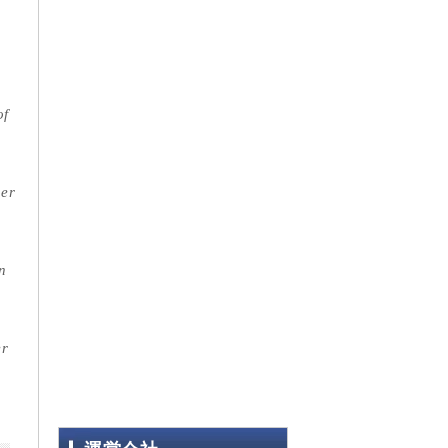
コンサルタント紹介
メディア･講演情報
書籍のご紹介
of
弊社代表のMVP受賞記事
her
インフォメーション
企業の採用担当者様へ
n
弊社採用情報
お問い合わせ
er