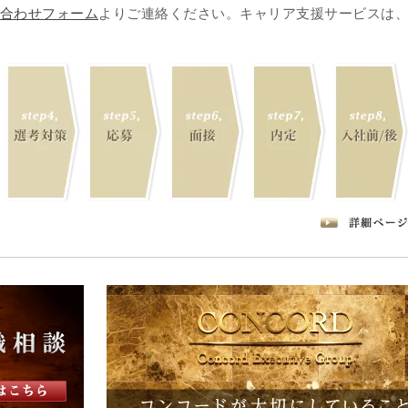
合わせフォーム
よりご連絡ください。キャリア支援サービスは
step4,
step5,
step6,
step7,
step8,
選考対策
応募
面接
内定
入社前/後