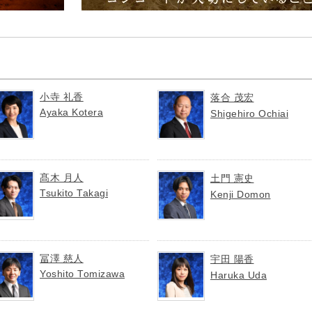
小寺 礼香
落合 茂宏
Ayaka Kotera
Shigehiro Ochiai
髙木 月人
土門 憲史
Tsukito Takagi
Kenji Domon
冨澤 慈人
宇田 陽香
Yoshito Tomizawa
Haruka Uda